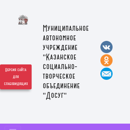
Муниципальное
автономное
учреждение
"Казанское
социально-
Версия сайта
творческое
для
слабовидящих
объединение
"Досуг"