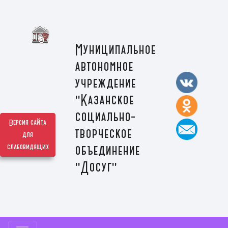
Муниципальное
автономное
учреждение
"Казанское
социально-
Версия сайта
творческое
для
слабовидящих
объединение
"Досуг"