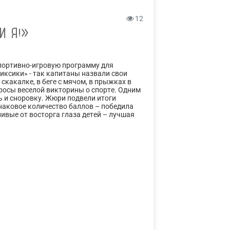
12
И Я!»
портивно-игровую программу для
иксики» - так капитаны назвали свои
какалке, в беге с мячом, в прыжках в
просы веселой викторины о спорте. Одним
ь и сноровку. Жюри подвели итоги
инаковое количество баллов – победила
ивые от восторга глаза детей – лучшая