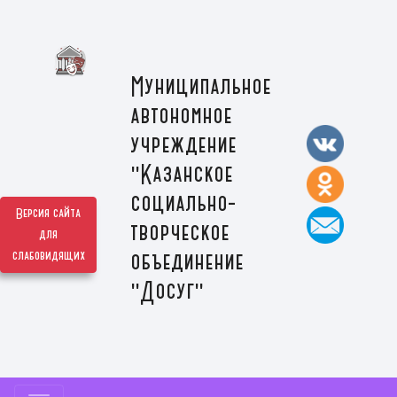
Муниципальное
автономное
учреждение
"Казанское
социально-
Версия сайта
творческое
для
слабовидящих
объединение
"Досуг"