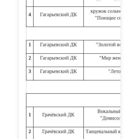
кружок сольного пени
4
Гагарьевский ДК
"Поющие сердцем"
1
Гагарьевский ДК
"Золотой возраст"
2
Гагарьевский ДК
"Мир женщин"
3
Гагарьевский ДК
"Лето"
Вокальный кол-в
1
Грачёвский ДК
"Домисольки"
2
Грачёвский ДК
Танцевальный кол-в "Ри