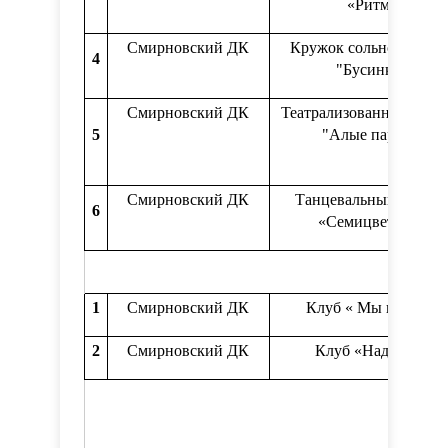
«Ритм»
Смирновский ДК
Кружок сольного пени
4
"Бусинки"
Смирновский ДК
Театрализованный кру
5
"Алые паруса"
Смирновский ДК
Танцевальный кружо
6
«Семицветики»
1
Смирновский ДК
Клуб « Мы вместе»
2
Смирновский ДК
Клуб «Надежда»