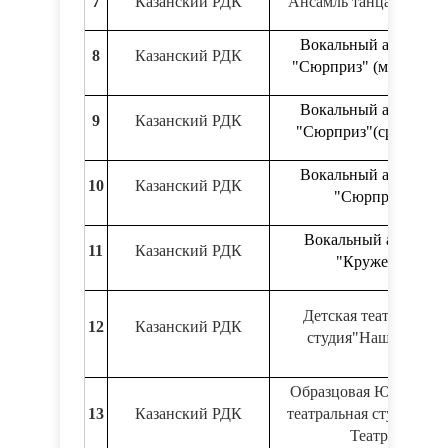
7
Казанский РДК
Ансамль танца "Граци
Вокальный ансамбль
8
Казанский РДК
"Сюрприз" (мл.группа
Вокальный ансамбль
9
Казанский РДК
"Сюрприз"(ср.группа
Вокальный ансамбль
10
Казанский РДК
"Сюрприз"
Вокальный ансамль
11
Казанский РДК
"Кружева"
Детская театральная
12
Казанский РДК
студия"Наш Театр"
Образцовая Юношеска
13
Казанский РДК
театральная студия "Н
Театр"