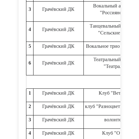
Вокальный ансамбль
3
Грачёвский ДК
"Россияночка"
Танцевальный ансамб
4
Грачёвский ДК
"Сельские зори"
5
Грачёвский ДК
Вокальное трио "Малин
Театральный кружок
6
Грачёвский ДК
"Театралы"
1
Грачёвский ДК
Клуб "Ветеран"
2
Грачёвский ДК
клуб "Разноцветные обл
3
Грачёвский ДК
волонтеры
4
Грачёвский ДК
Клуб "Очаг"