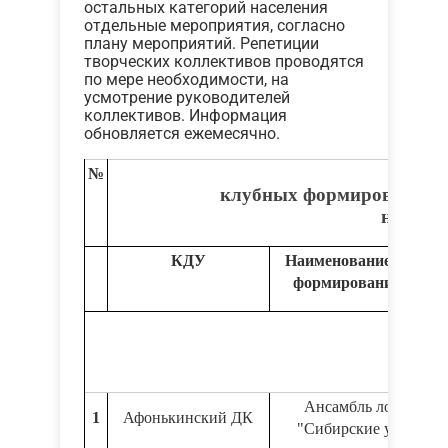
остальных категорий населения
отдельные мероприятия, согласно
плану мероприятий. Репетиции
творческих коллективов проводятся
по мере необходимости, на
усмотрение руководителей
коллективов. Информация
обновляется ежемесячно.
№
клубных формирований 
на твор
КДУ
Наименование клубно
формирования, жанр
Ансамбль ложкарей
1
Афонькинский ДК
"Сибирские удальцы