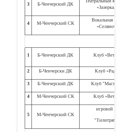
Театральный коллект
3
Б-Ченчерский ДК
«Зазеркалье»
Вокальная группа
4
М-Ченчерский СК
«Селяночка»
1
Б-Ченчерский ДК
Клуб «Ветеран»
2
Б-Ченчерски ДК
Клуб «Радуга»
3
Б-Ченчерский ДК
Клуб "Мастерица"
4
М-Ченчерский СК
Клуб «Ветеран»
игровой клуб
5
М-Ченчерский СК
"Тилитрямдия"