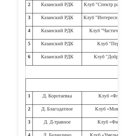
2
Казанский РДК
Клуб "Спектр развлечен
3
Казанский РДК
Клуб "Интересные встре
4
Казанский РДК
Клуб "Частичка тепла
5
Казанский РДК
Клуб "Первые"
6
Казанский РДК
Клуб "ДоброМир"
1
Д. Коротаевка
Клуб «Флора»
2
Д. Благодатное
Клуб «Моя игра»
3
Д. Д-травное
Клуб «Фишка»
4
Д. Баландино
Клуб «Умелые ручки