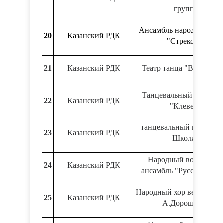
группа
Ансамбль народного та
20
Казанский РДК
"Стрекоза"
21
Казанский РДК
Театр танца "Ваш выхо
Танцевальный коллект
22
Казанский РДК
"Клевер"
танцевальный коллекти
23
Казанский РДК
Школа"
Народный вокальны
24
Казанский РДК
ансамбль "Русская песн
Народный хор ветеранов
25
Казанский РДК
А.Дорошенко