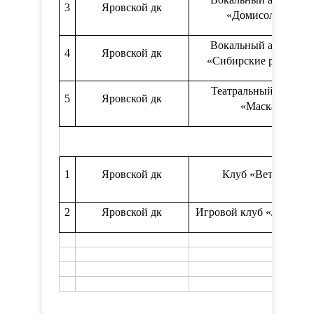
3
Яровской дк
«Домисолька»
Вокальный ансамбль
4
Яровской дк
«Сибирские родники
Театральный кружок
5
Яровской дк
«Маска»
1
Яровской дк
Клуб «Ветеран»
2
Яровской дк
Игровой клуб «Лего-Г