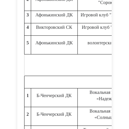
"Сорока"
3
Афонькинский ДК
Игровой клуб "Веснуш
4
Викторовский СК
Игровой клуб "Затейни
5
Афонькинский ДК
волонтерский отряд
Вокальная группа
1
Б-Ченчерский ДК
«Надежда»
Вокальная группа
2
Б-Ченчерский ДК
«Солнышко»