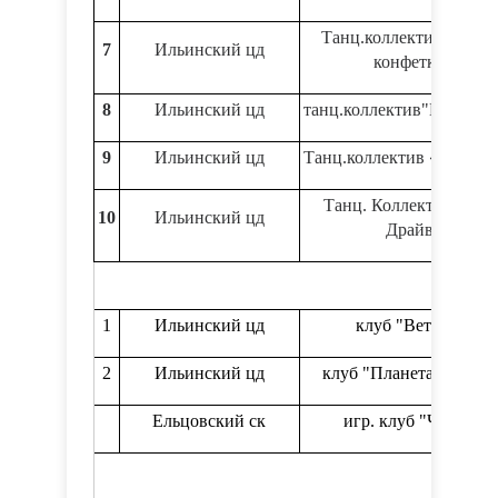
Танц.коллектив «Детк
7
Ильинский цд
конфетки»
8
Ильинский цд
танц.коллектив"Капито
9
Ильинский цд
Танц.коллектив «Звёздо
Танц. Коллектив «Тан
10
Ильинский цд
Драйв»
1
Ильинский цд
клуб "Ветеран"
2
Ильинский цд
клуб "Планета Детства
Ельцовский ск
игр. клуб "Чупсы"