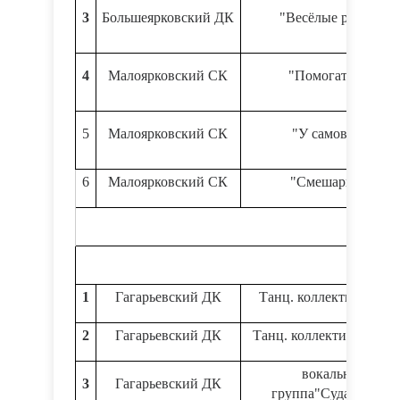
3
Большеярковский ДК
"Весёлые ребята"
4
Малоярковский СК
"Помогаторы"
5
Малоярковский СК
"У самовара"
6
Малоярковский СК
"Смешарики"
1
Гагарьевский ДК
Танц. коллектив "Рит
2
Гагарьевский ДК
Танц. коллектив "Граци
вокальная
3
Гагарьевский ДК
группа"Сударушка"