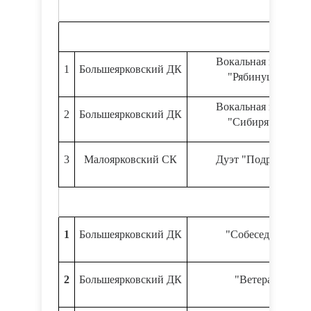
Вокальная группа
1
Большеярковский ДК
"Рябинушка"
Вокальная группа
2
Большеярковский ДК
"Сибирячка"
3
Малоярковский СК
Дуэт "Подружки"
1
Большеярковский ДК
"Собеседник"
2
Большеярковский ДК
"Ветеран"