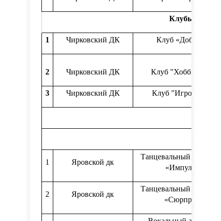
Клубы по инт
1
Чирковский ДК
Клуб «Доброта»
2
Чирковский ДК
Клуб "Хобби-клуб"
3
Чирковский ДК
Клуб "Игромания"
Танцевальный коллект
1
Яровской дк
«Импульс»
Танцевальный коллект
2
Яровской дк
«Сюрприз»
Вокальный ансамбль