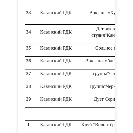
33
Казанский РДК
Вок.анс. «Хуторяне»
Дет.вокальная
34
Казанский РДК
студия"Каникулы"
35
Казанский РДК
Сольное пение
36
Казанский РДК
Вок. ансамбль"Малахи
37
Казанский РДК
группа"Славяне"
38
Казанский РДК
группа"Чёрный кот"
39
Казанский РДК
Дуэт Сериковых
1
Казанский РДК
Клуб "Волонтёры культу