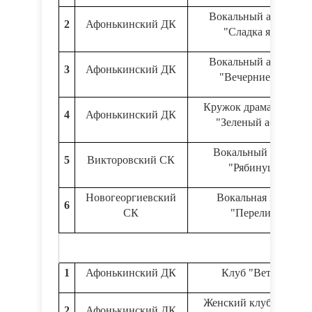
Вокальный ансамбль
2
Афонькинский ДК
"Сладка ягода"
Вокальный ансамбль
3
Афонькинский ДК
"Вечерние зори"
Кружок драматически
4
Афонькинский ДК
"Зеленый абажур"
Вокальный кружок
5
Викторовский СК
"Рябинушка"
Новогеоргиевский
Вокальная группа
6
СК
"Переливы"
1
Афонькинский ДК
Клуб "Ветеран"
Женский клуб общени
2
Афонькинский ДК