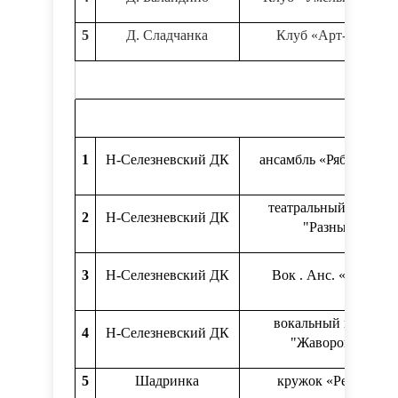
5
Д. Сладчанка
Клуб «Арт-люди»
1
Н-Селезневский ДК
ансамбль «Рябинушки
театральный кружок
2
Н-Селезневский ДК
"Разные"
3
Н-Селезневский ДК
Вок . Анс. «Гамма»
вокальный кружок
4
Н-Селезневский ДК
"Жаворонок"
5
Шадринка
кружок «Решето»