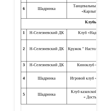
Танцевальный кружо
6
Шадринка
«Карлыгаш»
Клубы по инт
1
Н-Селезневский ДК
Клуб «Надежда»
2
Н-Селезневский ДК
Кружок " Настольные и
3
Н-Селезневский ДК
Киноклуб «Кадр»
4
Шадринка
Игровой клуб «Карусел
Клуб казахской культу
5
Шадринка
« Достык»