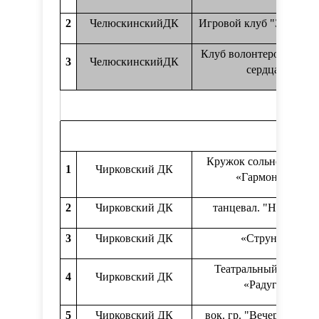
2
ЧелюскинскийДК
Игровой клуб "Затейни
Клуб волонтеров "По з
3
ЧелюскинскийДК
сердца"
Кружок сольного пени
1
Чирковский ДК
«Гармония»
2
Чирковский ДК
танцевал. "Нон стоп"
3
Чирковский ДК
«Струны»
Театральный кружок
4
Чирковский ДК
«Радуга»
5
Чирковский ДК
вок. гр. "Вечерние зор