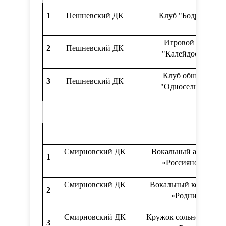
1
Пешневский ДК
Клуб "Бодрость"
Игровой клуб
2
Пешневский ДК
"Калейдоскоп"
Клуб общения
3
Пешневский ДК
"Односельчане"
Смирновский ДК
Вокальный ансамбль
1
«Россияночка»
Смирновский ДК
Вокальный коллекти
2
«Родник»
Смирновский ДК
Кружок сольного пени
3