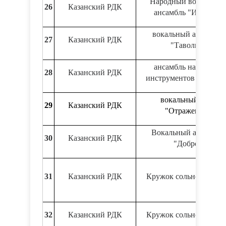
Народный вокальны
26
Казанский РДК
ансамбль "Ивушка"
вокальный ансамбль
27
Казанский РДК
"Таволга"
ансамбль народных
28
Казанский РДК
инструментов "Былин
вокальный дуэт
29
Казанский РДК
"Отражение"
Вокальный ансамбль
30
Казанский РДК
"Добро"
31
Казанский РДК
Кружок сольного пени
32
Казанский РДК
Кружок сольного пени