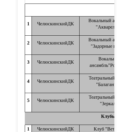
Вокальный ансамбль
1
ЧелюскинскийДК
"Акварельки"
Вокальный ансамбль
2
ЧелюскинскийДК
"Задорные голоса"
Вокальный
3
ЧелюскинскийДК
ансамбль"Родники"
Театральный кружок
4
ЧелюскинскийДК
"Балаганчик"
Театральный кружок
5
ЧелюскинскийДК
"Зеркало"
Клубы по инт
1
ЧелюскинскийДК
Клуб "Ветеран"