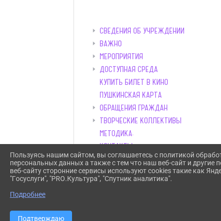
СВЕДЕНИЯ ОБ УЧРЕЖДЕНИИ
ВАЖНО
МЕРОПРИЯТИЯ
ДОСТУПНАЯ СРЕДА
КУПИТЬ БИЛЕТ В КИНО
ПУШКИНСКАЯ КАРТА
ОБРАЩЕНИЯ ГРАЖДАН
ТВОРЧЕСКИЕ КОЛЛЕКТИВЫ
МЕТОДИКА.
КОНТАКТЫ
Пользуясь нашим сайтом, вы соглашаетесь с политикой обрабо
персональных данных а также с тем что наш веб-сайт и другие
веб-сайту сторонние сервисы используют cookies такие как Янд
"Госуслуги", "PRO.Культура", "Спутник аналитика".
Подробнее
Подтверждаю