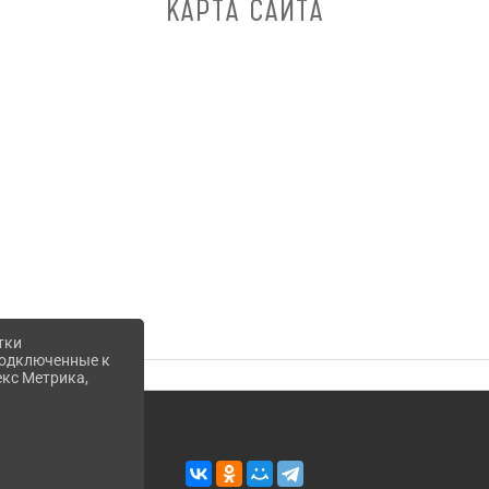
КАРТА САЙТА
тки
 подключенные к
екс Метрика,