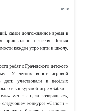
18
ний, самое долгожданное время в
ие пришкольного лагеря. Летняя
имости каждое утро идти в школу,
сти ребят с Грачевского детского
мму «У летних ворот игровой
е дети участвовали в весёлых
 было в конкурсной игре «Бабки –
тели» метле к цели возвращаясь,
В следующем конкурсе «Сапоги –
 сапоги и бежали на скорость.