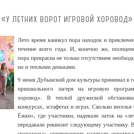
«У ЛЕТНИХ ВОРОТ ИГРОВОЙ ХОРОВОД»
Лето время каникул пора находок и приключе
течение всего года. И, конечно же, посещен
пора прекрасна не только отсутствием необход
но и теплыми деньками.
9 июня Дубынский дом культуры принимал в го
пришкольного лагеря на игровую програ
хоровод». В теплой дружеской обстановк
конкурсах, эстафетах и играх. Сколько веселья
Ёжки», где участники, надевали латок на «ле
передавали реквизит следующему участнику. 
скороходы» соревнующие надевали огромные