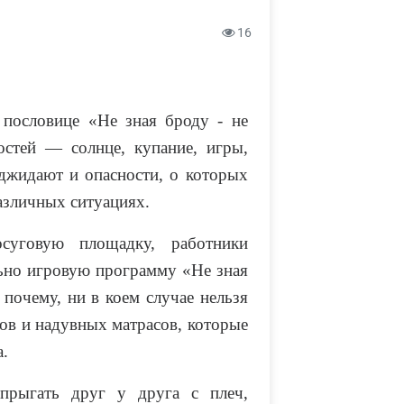
16
 пословице «Не зная броду - не
остей — солнце, купание, игры,
джидают и опасности, о которых
различных ситуациях.
суговую площадку, работники
ьно игровую программу «Не зная
 почему, ни в коем случае нельзя
гов и надувных матрасов, которые
а.
прыгать друг у друга с плеч,