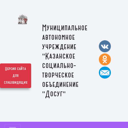
Муниципальное
автономное
учреждение
"Казанское
социально-
Версия сайта
творческое
для
слабовидящих
объединение
"Досуг"