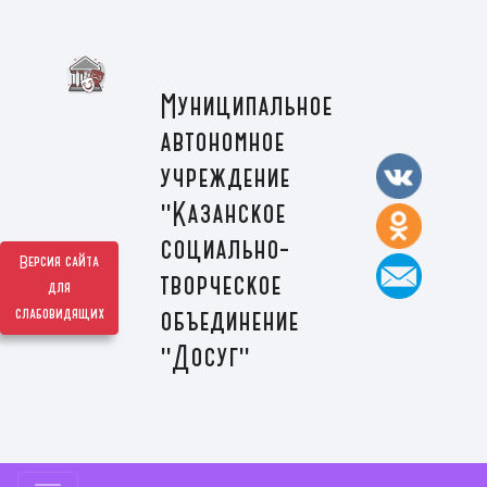
Муниципальное
автономное
учреждение
"Казанское
социально-
Версия сайта
творческое
для
слабовидящих
объединение
"Досуг"