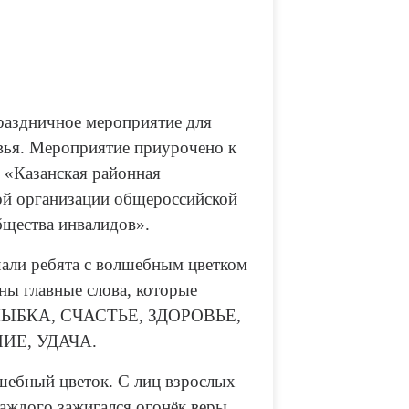
раздничное мероприятие для
вья. Мероприятие приурочено к
 «Казанская районная
ой организации общероссийской
бщества инвалидов».
чали ребята с волшебным цветком
ны главные слова, которые
: УЛЫБКА, СЧАСТЬЕ, ЗДОРОВЬЕ,
ИЕ, УДАЧА.
шебный цветок. С лиц взрослых
каждого зажигался огонёк веры,