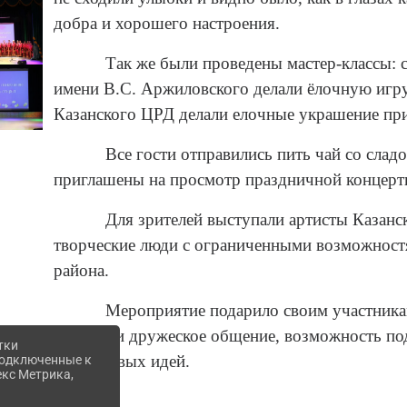
добра и хорошего настроения.
Так же были проведены мастер-классы: 
имени В.С. Аржиловского делали ёлочную игр
Казанского ЦРД делали елочные украшение пр
Все гости отправились пить чай со слад
приглашены на просмотр праздничной концер
Для зрителей выступали артисты Казанск
творческие люди с ограниченными возможност
района.
Мероприятие подарило своим участника
опытом и дружеское общение, возможность по
тки
заряд новых идей.
 подключенные к
екс Метрика,