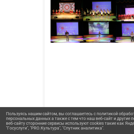
Пользуясь нашим сайтом, вы соглашаетесь с политикой обрабо
персональных данных а также с тем что наш веб-сайт и другие
веб-сайту сторонние сервисы используют cookies такие как Янд
"Госуслуги", "PRO.Культура", "Спутник аналитика".