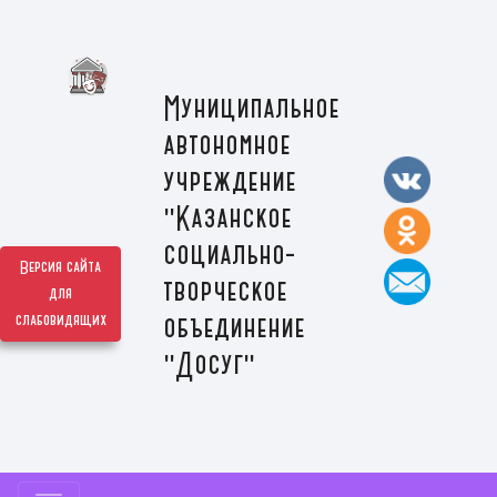
Муниципальное
автономное
учреждение
"Казанское
социально-
Версия сайта
творческое
для
слабовидящих
объединение
"Досуг"