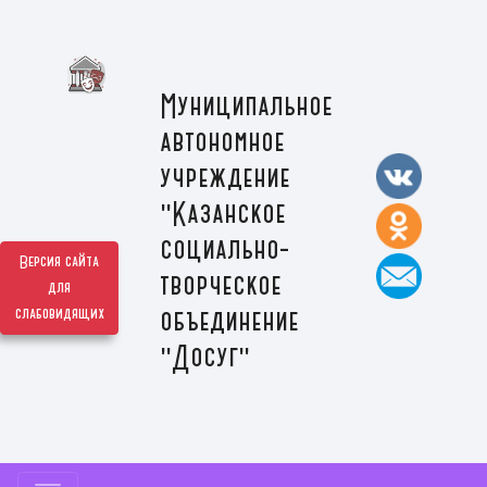
Муниципальное
автономное
учреждение
"Казанское
социально-
Версия сайта
творческое
для
слабовидящих
объединение
"Досуг"