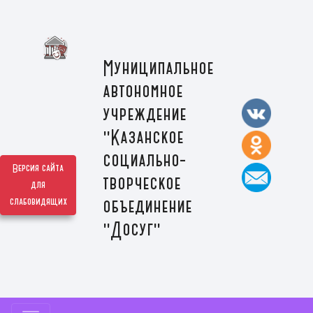
Муниципальное
автономное
учреждение
"Казанское
социально-
Версия сайта
творческое
для
слабовидящих
объединение
"Досуг"