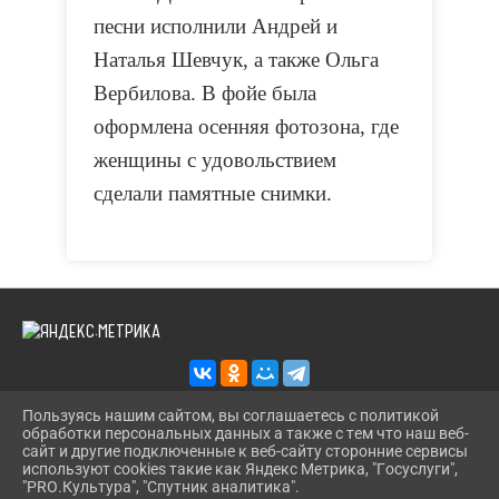
песни исполнили Андрей и
Наталья Шевчук, а также Ольга
Вербилова. В фойе была
оформлена осенняя фотозона, где
женщины с удовольствием
сделали памятные снимки.
Пользуясь нашим сайтом, вы соглашаетесь с политикой
обработки персональных данных а также с тем что наш веб-
2026 Г. KAZANS-DOSUG.RU
сайт и другие подключенные к веб-сайту сторонние сервисы
ВХОД
используют cookies такие как Яндекс Метрика, "Госуслуги",
КАРТА САЙТА
"PRO.Культура", "Спутник аналитика".
^