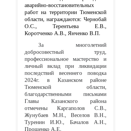
аварийно-восстановительных
работ на территории Тюменской
области, награждаются: Чернобай
О.С., Терентьева Е.В.,
Коротченко А.В., Янченко В.П.
З
а многолетний
добросовестный труд,
профессиональное мастерство и
личный вклад при ликвидации
последствий весеннего поводка
2024г. в Казанском районе
Тюменской области
,
благодарственными письмами
Главы
Казанского района
отмечены Каргаполов С.В.,
Жунубаев М.Н., Веселов В.Н.,
Туренин И.Ю., Бачалов А.Н.,
Прощенко А.Е.