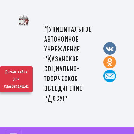
Муниципальное
автономное
учреждение
"Казанское
социально-
Версия сайта
творческое
для
слабовидящих
объединение
"Досуг"