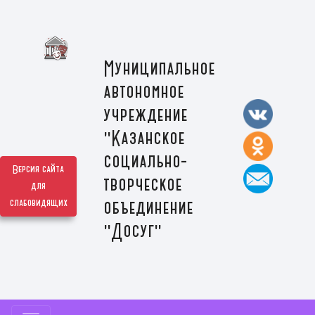
Муниципальное
автономное
учреждение
"Казанское
социально-
Версия сайта
творческое
для
слабовидящих
объединение
"Досуг"