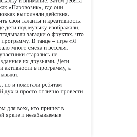
мекалку и внимание. Затем ребята
как «Паровозик», где они
ановках выполняли действия.
ть свои таланты и креативность.
де дети под музыку изображали,
отгадывали загадки о фруктах, что
 программу. В танце – игре «Я
ало много смеха и веселья.
участники старались не
озданные их друзьями. Дети
и активности в программу, а
 навыки.
, но и помогали ребятам
й дух и просто отлично провести
м для всех, кто пришел в
тей яркие и незабываемые