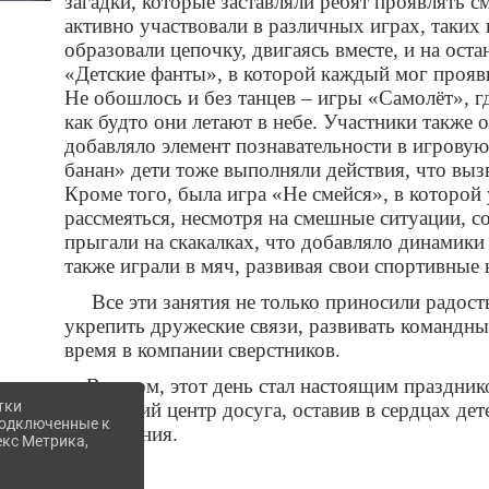
загадки, которые заставляли ребят проявлять с
активно участвовали в различных играх, таких 
образовали цепочку, двигаясь вместе, и на ост
«Детские фанты», в которой каждый мог прояви
Не обошлось и без танцев – игры «Самолёт», г
как будто они летают в небе. Участники также 
добавляло элемент познавательности в игровую
банан» дети тоже выполняли действия, что вызв
Кроме того, была игра «Не смейся», в которой 
рассмеяться, несмотря на смешные ситуации, с
прыгали на скакалках, что добавляло динамики 
также играли в мяч, развивая свои спортивные
Все эти занятия не только приносили радость
укрепить дружеские связи, развивать командны
время в компании сверстников.
В целом, этот день стал настоящим празднико
тки
Ильинский центр досуга, оставив в сердцах де
 подключенные к
впечатления.
екс Метрика,