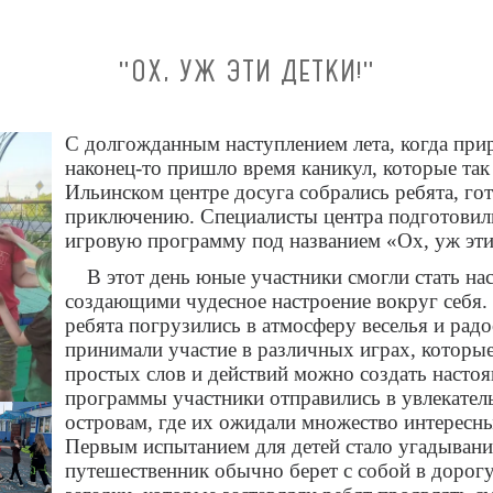
"ОХ, УЖ ЭТИ ДЕТКИ!"
С долгожданным наступлением лета, когда прир
наконец-то пришло время каникул, которые так
Ильинском центре досуга собрались ребята, го
приключению. Специалисты центра подготови
игровую программу под названием «Ох, уж эти
В этот день юные участники смогли стать н
создающими чудесное настроение вокруг себя.
ребята погрузились в атмосферу веселья и рад
принимали участие в различных играх, которые
простых слов и действий можно создать настоя
программы участники отправились в увлекател
островам, где их ожидали множество интересны
Первым испытанием для детей стало угадывани
путешественник обычно берет с собой в дорогу