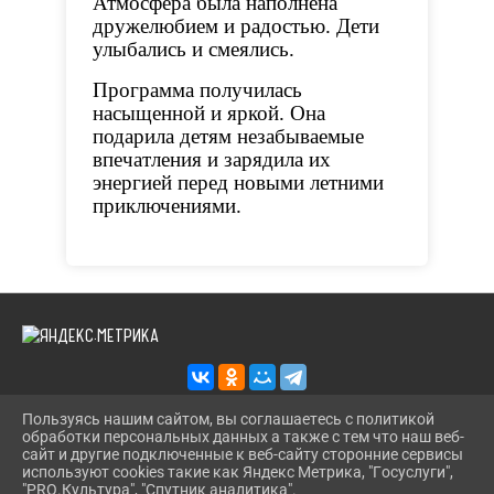
Атмосфера была наполнена
дружелюбием и радостью. Дети
улыбались и смеялись.
Программа получилась
насыщенной и яркой. Она
подарила детям незабываемые
впечатления и зарядила их
энергией перед новыми летними
приключениями.
Пользуясь нашим сайтом, вы соглашаетесь с политикой
обработки персональных данных а также с тем что наш веб-
2026 Г. KAZANS-DOSUG.RU
сайт и другие подключенные к веб-сайту сторонние сервисы
ВХОД
используют cookies такие как Яндекс Метрика, "Госуслуги",
КАРТА САЙТА
"PRO.Культура", "Спутник аналитика".