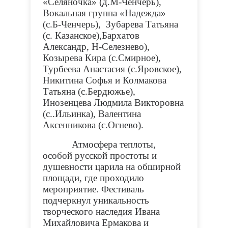
«Селяночка» (д.М-Ченчерь),
Вокальная группа «Надежда»
(с.Б-Ченчерь), Зубарева Татьяна
(с. Казанское),Бархатов
Александр, Н-Селезнево),
Козырева Кира (с.Смирное),
Турбеева Анастасия (с.Яровское),
Никитина Софья и Колмакова
Татьяна (с.Бердюжье),
Инозенцева Людмила Викторовна
(с..Ильинка), Валентина
Аксенникова (с.Огнево).
Атмосфера теплоты,
особой русской простоты и
душевности царила на обширной
площади, где проходило
мероприятие. Фестиваль
подчеркнул уникальность
творческого наследия Ивана
Михайловича Ермакова и