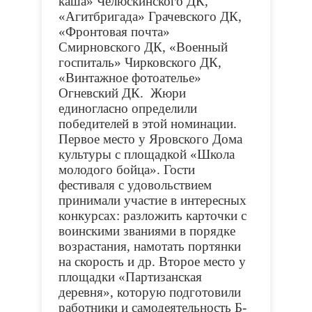
каша» Челюскинского ДК,
«Агитбригада» Грачевского ДК,
«Фронтовая почта»
Смирновского ДК, «Военный
госпиталь» Чирковского ДК,
«Винтажное фотоателье»
Огневский ДК. Жюри
единогласно определили
победителей в этой номинации.
Первое место у Яровского Дома
культуры с площадкой «Школа
молодого бойца». Гости
фестиваля с удовольствием
принимали участие в интересных
конкурсах: разложить карточки с
воинскими званиями в порядке
возрастания, намотать портянки
на скорость и др. Второе место у
площадки «Партизанская
деревня», которую подготовили
работники и самодеятельность Б-