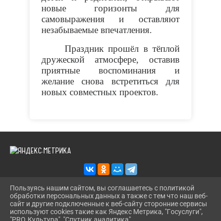
новые горизонты для
самовыражения и оставляют
незабываемые впечатления.
Праздник прошёл в тёплой
дружеской атмосфере, оставив
приятные воспоминания и
желание снова встретиться для
новых совместных проектов.
Пользуясь нашим сайтом, вы соглашаетесь с политикой
обработки персональных данных а также с тем что наш веб-
2026 Г. KAZANS-DOSUG.RU
сайт и другие подключенные к веб-сайту сторонние сервисы
ВХОД
используют cookies такие как Яндекс Метрика, "Госуслуги",
КАРТА САЙТА
"PRO.Культура", "Спутник аналитика".