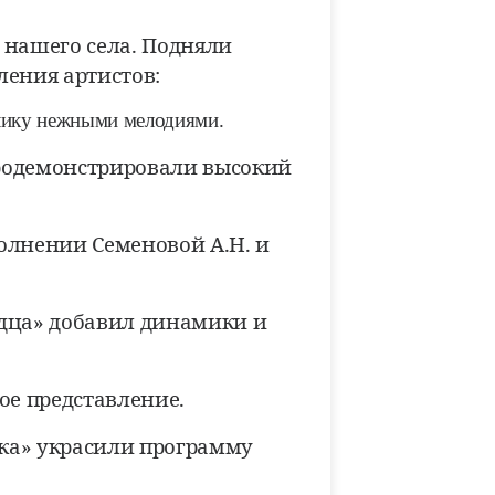
 нашего села. Подняли
ления артистов:
лику нежными мелодиями.
продемонстрировали высокий
олнении Семеновой А.Н. и
дца» добавил динамики и
ое представление.
чка» украсили программу