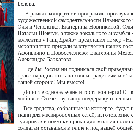
Белова.
В рамках концертной программы прозвучали 
художественной самодеятельности Ильинского 
Ольги Чепеленко, Екатерины Новинкиной, Оль
Натальи Шевчук, а также вокального ансамбля
коллектив «Танц Драйв» представил номер «Н
мероприятию придали выступления наших гостей
Афонькино и Новоселезнево: Екатерины Меже
Александра Бархатова.
Где бы Россия ни поднимала свой праведный м
право народов жить по своим традициям и обыч
нашей стороне! Мы вместе!
Дорогие односельчане и гости концерта! От вс
любовь к Отечеству, вашу поддержку и непоко
Все средства, собранные на концерте, будут 
ткани для маскировочных сетей, изготовление 
сухариков и покупку пряжи для вязания носко
солдатам оставаться в тепле и под нашей общей