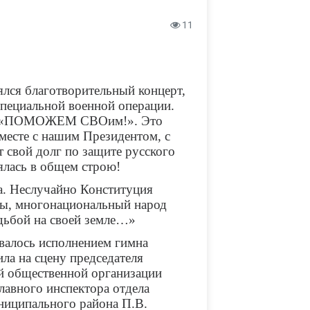
11
лся благотворительный концерт,
пециальной военной операции.
ние «ПОМОЖЕМ СВОим!». Это
месте с нашим Президентом, с
 свой долг по защите русского
ялась в общем строю!
. Неслучайно Конституция
Мы, многонациональный народ
дьбой на своей земле…»
алось исполнением гимна
ла на сцену председателя
й общественной организации
главного инспектора отдела
ниципального района П.В.