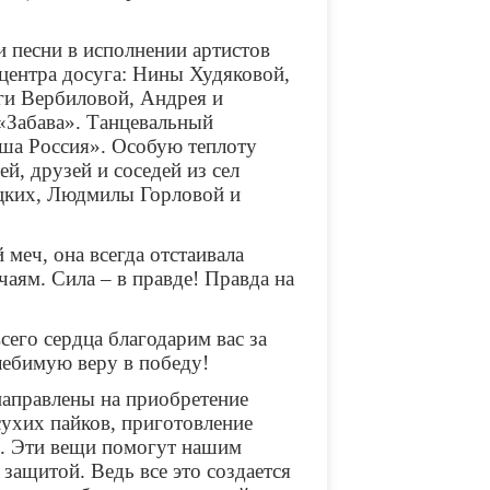
песни в исполнении артистов
центра досуга: Нины Худяковой,
ги Вербиловой, Андрея и
 «Забава». Танцевальный
аша Россия». Особую теплоту
, друзей и соседей из сел
цких, Людмилы Горловой и
еч, она всегда отстаивала
аям. Сила – в правде! Правда на
его сердца благодарим вас за
лебимую веру в победу!
направлены на приобретение
сухих пайков, приготовление
в. Эти вещи помогут нашим
 защитой. Ведь все это создается