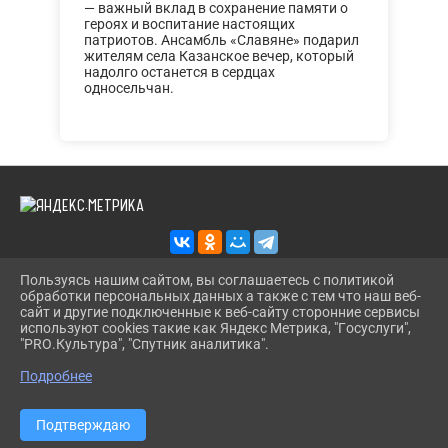
— важный вклад в сохранение памяти о
героях и воспитание настоящих
патриотов. Ансамбль «Славяне» подарил
жителям села Казанское вечер, который
надолго останется в сердцах
односельчан.
Пользуясь нашим сайтом, вы соглашаетесь с политикой
обработки персональных данных а также с тем что наш веб-
2026 Г. KAZANS-DOSUG.RU
сайт и другие подключенные к веб-сайту сторонние сервисы
ВХОД
используют cookies такие как Яндекс Метрика, "Госуслуги",
КАРТА САЙТА
"PRO.Культура", "Спутник аналитика".
^
ПОЛИТИКА ОБРАБОТКИ ПЕРСОНАЛЬНЫХ ДАННЫХ
Подробнее
СДЕЛАНО НА KUBCMS
РАЗРАБОТКА И ПОДДЕРЖКА
Подтверждаю