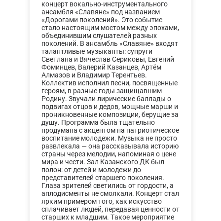
концерт вокально-инструментального
ансамбля «Славяне» под названием
«Дорогами поколений». Это событие
стало настоящим мостом между эпохами,
объединившим слушателей разных
поколений. В ансамбль «Славяне» входят
талантливые музыканты: супруги
Светлана и Вячеслав Сериковы, Евгений
Фоминцев, Валерий Казанцев, Артём
Алмазов и Владимир Терентьев.
Коллектив исполнил песни, посвященные
героям, в разные годы защищавшим
Родину. Звучали лирические баллады о
подвигах отцов и дедов, мощные марши и
проникновенные композиции, берущие за
душу. Программа была тщательно
продумана с акцентом на патриотическое
воспитание молодежи. Музыка не просто
развлекала — она рассказывала историю
страны через мелодии, напоминая о цене
мира и чести. Зал Казанского ДК был
полон: от детей и молодежи до
представителей старшего поколения.
Глаза зрителей светились от гордости, а
аплодисменты не смолкали. Концерт стал
ярким примером того, как искусство
сплачивает людей, передавая ценности от
старших к младшим. Такое мероприятие