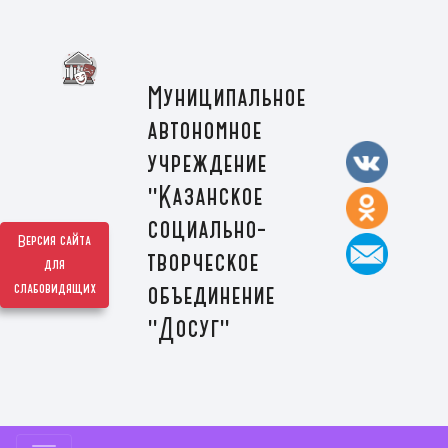
Муниципальное
автономное
учреждение
"Казанское
социально-
Версия сайта
творческое
для
слабовидящих
объединение
"Досуг"