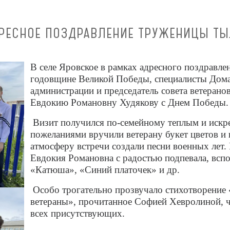
РЕСНОЕ ПОЗДРАВЛЕНИЕ ТРУЖЕНИЦЫ ТЫ
В селе Яровское в рамках адресного поздравле
годовщине Великой Победы, специалисты Дома
администрации и председатель совета ветеран
Евдокию Романовну Худякову с Днем Победы.
Визит получился по-семейному теплым и искр
пожеланиями вручили ветерану букет цветов и
атмосферу встречи создали песни военных лет.
Евдокия Романовна с радостью подпевала, всп
«Катюша», «Синий платочек» и др.
Особо трогательно прозвучало стихотворение «
ветераны», прочитанное Софией Хевролиной, ч
всех присутствующих.