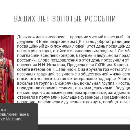
ВАШИХ ЛЕТ ЗОЛОТЫЕ РОССЫПИ
День пожилого человека – праздник чистый и светлый, п
дедушек. В Большеярковском ДК стало доброй традицией
посвящённый дню пожилых людей. Этот день посвящён д
несмотря на годы, стойким и выносливым людям. 1 Октябр
пригласили всех пенсионеров, бабушек и дедушек на пра
россыпи». Слова поздравления в этот день прозвучали о
поселения Н.Н. Игнатова, Председателя СХПК им. Кирова
совета ветеранов Т.Е.Паниной. Она вручала грамоты отл
песенных традиций, за участие в общественной жизни сел
пожилого человека, а также ветеранское подворье. Уча
вокальная группа «Сибирячка», вокальная группа «Ност
порадовали своими песнями , стихами , сценками.. Ведущ
пенсионеров с их замечательным праздником, загадывала 
отвечали и получали небольшие сувениры . Праздничное м
позволяет пенсионерам душевно отдохнуть, пообщаться,
тки
 подключенные к
екс Метрика,