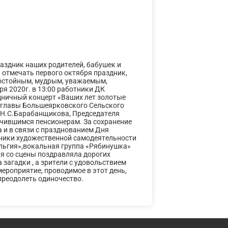
раздник наших родителей, бабушек и
 отмечать первого октября праздник,
остойным, мудрым, уважаемым,
я 2020г. в 13:00 работники ДК
здничный концерт «Ваших лет золотые
т главы Большеярковского Сельского
. Н.С.Барабанщикова, Председателя
ичившимся пенсионерам. За сохранение
а и в связи с празднованием Дня
стники художественной самодеятельности
альгия»,вокальная группа «Рябинушка»
ая со сцены поздравляла дорогих
загадки , а зрители с удовольствием
ероприятие, проводимое в этот день,
 преодолеть одиночество.