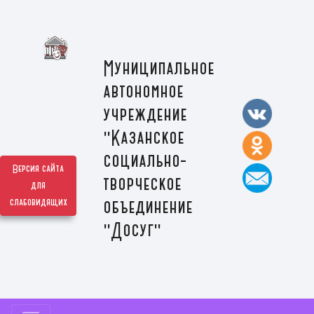
Муниципальное
автономное
учреждение
"Казанское
социально-
Версия сайта
творческое
для
слабовидящих
объединение
"Досуг"