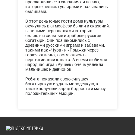
прославляли ее в сказаниях и песнях,
которые пелись гуслярами и назывались
былинами.
В этот день юные гости дома культуры
окунулись в атмосферу былин и сказаний,
главными персонажами которых
являются сильные и храбрые русские
богатыри. Они познакомились с
древними русскими играми и забавами,
такими как «Чура» и «Прыжки через
горюч камень», состязались в
перетягивании каната. А всеми любимая
народная игра «Ручеек» очень увлекла
мальчишек и девчонок.
Ребята показали свою силушку
богатырскую и удаль молодецкую, а
также получили заряд бодрости и массу
положительных эмоций.