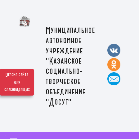
Муниципальное
автономное
учреждение
"Казанское
социально-
Версия сайта
творческое
для
слабовидящих
объединение
"Досуг"