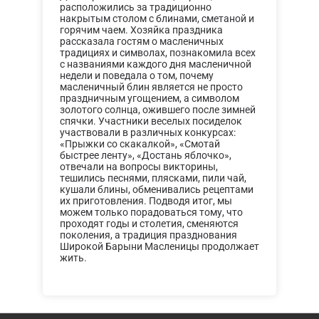
расположились за традиционно
накрытым столом с блинами, сметаной и
горячим чаем. Хозяйка праздника
рассказала гостям о масленичных
традициях и символах, познакомила всех
с названиями каждого дня масленичной
недели и поведала о том, почему
масленичный блин является не просто
праздничным угощением, а символом
золотого солнца, ожившего после зимней
спячки. Участники веселых посиделок
участвовали в различных конкурсах:
«Прыжки со скакалкой», «Смотай
быстрее ленту», «Достань яблочко»,
отвечали на вопросы викторины,
тешились песнями, плясками, пили чай,
кушали блины, обменивались рецептами
их приготовления. Подводя итог, мы
можем только порадоваться тому, что
проходят годы и столетия, сменяются
поколения, а традиция празднования
Широкой Барыни Масленицы продолжает
жить.