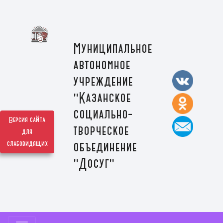
Муниципальное
автономное
учреждение
"Казанское
социально-
Версия сайта
творческое
для
слабовидящих
объединение
"Досуг"