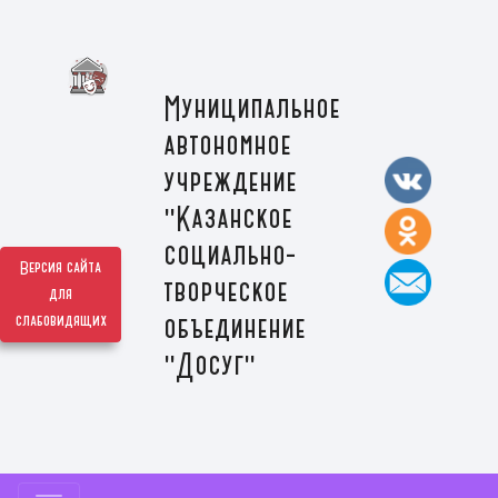
Муниципальное
автономное
учреждение
"Казанское
социально-
Версия сайта
творческое
для
слабовидящих
объединение
"Досуг"