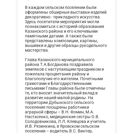
В каждом сельском поселении были
оформлены обширные выставки изделий
декоративно - прикладного искусства.
Здесь посетители мероприятия могли
познакомиться с историей образования
Казанского района и его ключевыми
памятными датами. А также были
представлены композиции, картины,
вышивки и другие образцы рукодельного
мастерства.
Глава Казанского муниципального
района Т.А.Богданова поздравила
земляков с наступающим праздником и
пожелала процветания району и
благополучия его жителям. Почетными
грамотами и Благодарственными
письмами Главы района были отмечены
те, кто вносит значительный вклад в
развитие нашей малой родины. На
территории Дубынского сельского
поселения поощрены работники
аграрной сферы – В.Н. Фомин, М.А.
Настасенко, медицинские сестры О.В.
Солодовникова, Л.Л. Клевцова и учитель
И.В. Резинкина, в Яровском сельском
поселении – водитель В.С. Винтер,