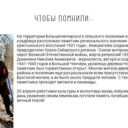
ЧТОБЫ ПОМНИЛИ...
На территории Большеченчерского сельского поселения 
кладбище расположен памятник регионального значения
крестьянского восстания 1921 года». Инициатива создан
председателю Урало-Сибирского региона - Союза интерна
сирот Великой Отечественной войны, жертв репрессий 193
Данилина Николая Акимовича - журналиста, автора и со
1941-1945 годов в Большой Ченчери, уроженца деревни Н
памятник был торжественно открыт. Многие жители дере
района и поселения еще раз рассказали всем присутствую
Братской могиле, а их было около тридцати человек. С те
памятника проходят митинги и панихиды.
20 апреля работники культуры и волонтеры вновь побыва
дань уважения своим землякам, почтили память погибших
вечный покой!