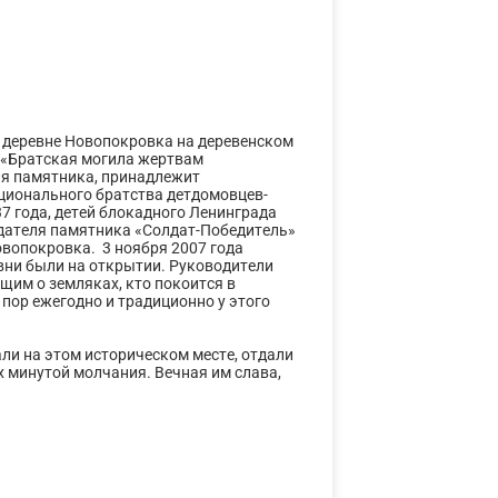
в деревне Новопокровка на деревенском
 «Братская могила жертвам
ия памятника, принадлежит
ционального братства детдомовцев-
7 года, детей блокадного Ленинграда
здателя памятника «Солдат-Победитель»
овопокровка. 3 ноября 2007 года
вни были на открытии. Руководители
щим о земляках, кто покоится в
х пор ежегодно и традиционно у этого
ли на этом историческом месте, отдали
 минутой молчания. Вечная им слава,