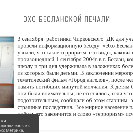
ЭХО БЕСЛАНСКОЙ ПЕЧАЛИ
3 сентября работники Чирковского ДК для у
провели информационную беседу «Эхо Бесланск
узнали, что такое терроризм, его виды, каковы 
произошедшей 1 сентября 2004г в г. Беслан, ко
школу и три дня удерживала в заложниках бол
из которых были детьми. В заключении мероп
тематический фильм «Город ангелов», после ч
память погибших минутой молчания. К детям 
они были внимательны, не стеснялись, если что
подозрительным, сообщали об этом старшим- э
страшные последствия. Все мирное население п
нибудь это закончится и слово «терроризм» исч
тки
 подключенные к
екс Метрика,