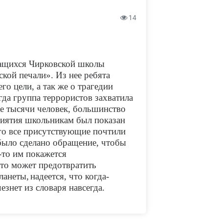
14
чащихся Чирковской школы
ой печали». Из нее ребята
его цели, а так же о трагедии
гда группа террористов захватила
ее тысячи человек, большинство
риятия школьникам был показан
его все присутствующие почтили
было сделано обращение, чтобы
-то им покажется
то может предотвратить
ланеты,
надеется, что когда-
езнет из словаря навсегда.