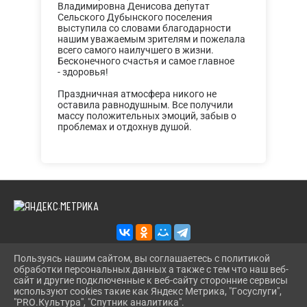
Владимировна Денисова депутат
Сельского Дубынского поселения
выступила со словами благодарности
нашим уважаемым зрителям и пожелала
всего самого наилучшего в жизни.
Бесконечного счастья и самое главное
- здоровья!
Праздничная атмосфера никого не
оставила равнодушным. Все получили
массу положительных эмоций, забыв о
проблемах и отдохнув душой.
Пользуясь нашим сайтом, вы соглашаетесь с политикой
обработки персональных данных а также с тем что наш веб-
2026 Г. KAZANS-DOSUG.RU
сайт и другие подключенные к веб-сайту сторонние сервисы
ВХОД
используют cookies такие как Яндекс Метрика, "Госуслуги",
КАРТА САЙТА
"PRO.Культура", "Спутник аналитика".